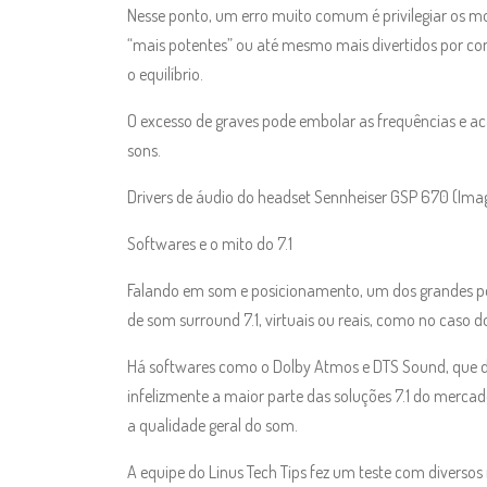
Nesse ponto, um erro muito comum é privilegiar os m
“mais potentes” ou até mesmo mais divertidos por con
o equilíbrio.
O excesso de graves pode embolar as frequências e ac
sons.
Drivers de áudio do headset Sennheiser GSP 670 (Ima
Softwares e o mito do 7.1
Falando em som e posicionamento, um dos grandes po
de som surround 7.1, virtuais ou reais, como no caso do
Há softwares como o Dolby Atmos e DTS Sound, que d
infelizmente a maior parte das soluções 7.1 do merc
a qualidade geral do som.
A equipe do Linus Tech Tips fez um teste com divers