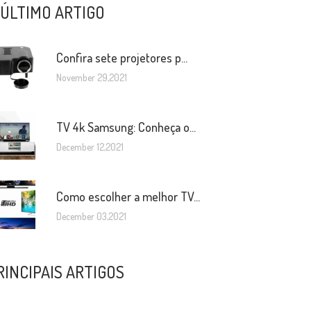
 ÚLTIMO ARTIGO
Confira sete projetores p...
November 29,2021
TV 4k Samsung: Conheça o...
December 12,2021
Como escolher a melhor TV...
December 03,2021
RINCIPAIS ARTIGOS