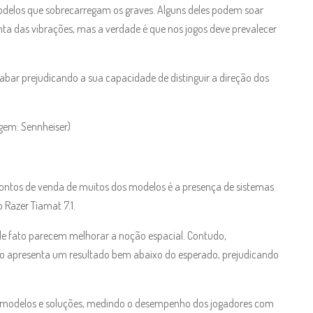
odelos que sobrecarregam os graves. Alguns deles podem soar
ta das vibrações, mas a verdade é que nos jogos deve prevalecer
abar prejudicando a sua capacidade de distinguir a direção dos
gem: Sennheiser)
ntos de venda de muitos dos modelos é a presença de sistemas
 Razer Tiamat 7.1.
e fato parecem melhorar a noção espacial. Contudo,
ado apresenta um resultado bem abaixo do esperado, prejudicando
os modelos e soluções, medindo o desempenho dos jogadores com