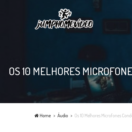
OS 10 MELHORES MICROFONE
Home
Áudio
Os 10 Melhores Microfones Cond