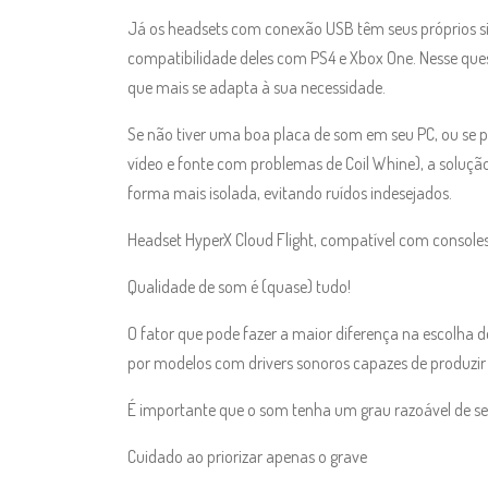
Já os headsets com conexão USB têm seus próprios sis
compatibilidade deles com PS4 e Xbox One. Nesse que
que mais se adapta à sua necessidade.
Se não tiver uma boa placa de som em seu PC, ou se
vídeo e fonte com problemas de Coil Whine), a soluçã
forma mais isolada, evitando ruídos indesejados.
Headset HyperX Cloud Flight, compatível com console
Qualidade de som é (quase) tudo!
O fator que pode fazer a maior diferença na escolha 
por modelos com drivers sonoros capazes de produzir
É importante que o som tenha um grau razoável de sep
Cuidado ao priorizar apenas o grave