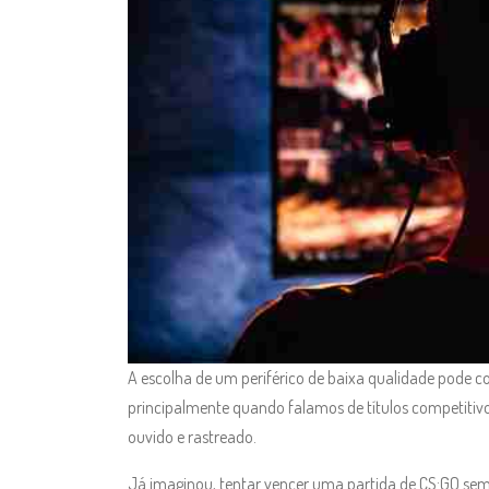
A escolha de um periférico de baixa qualidade pode
principalmente quando falamos de títulos competitiv
ouvido e rastreado.
Já imaginou, tentar vencer uma partida de CS:GO sem 