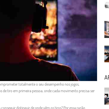
A
 comprometer totalmente o seu desempenho nos jogos,
os de tiro em primeira pessoa, onde cada movimento precisa ser
conseguir distinguir de onde vêm os tiros? Por essa razão