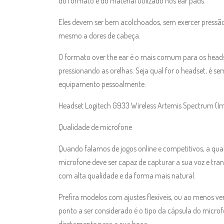
do formato e do material utilizado nos ear pads.
Eles devem ser bem acolchoados, sem exercer pressão 
mesmo a dores de cabeça.
O formato over the ear é o mais comum para os heads
pressionando as orelhas. Seja qual for o headset, é se
equipamento pessoalmente.
Headset Logitech G933 Wireless Artemis Spectrum (I
Qualidade de microfone
Quando falamos de jogos online e competitivos, a q
microfone deve ser capaz de capturar a sua voz e tr
com alta qualidade e da forma mais natural.
Prefira modelos com ajustes flexíveis, ou ao menos vert
ponto a ser considerado é o tipo da cápsula do microf