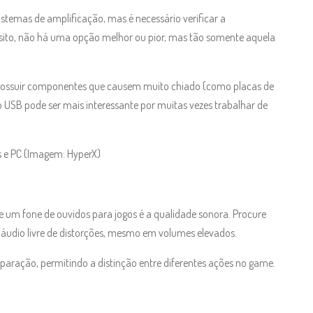
temas de amplificação, mas é necessário verificar a
sito, não há uma opção melhor ou pior, mas tão somente aquela
 possuir componentes que causem muito chiado (como placas de
o USB pode ser mais interessante por muitas vezes trabalhar de
s e PC (Imagem: HyperX)
de um fone de ouvidos para jogos é a qualidade sonora. Procure
 áudio livre de distorções, mesmo em volumes elevados.
aração, permitindo a distinção entre diferentes ações no game.