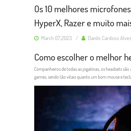
Os 10 melhores microfone
HyperX, Razer e muito mai
March 07,2023
Danilo Cardoso Alve
Como escolher o melhor he
Companheiros de todas as jogatinas, os headsets são
games, sendo tão vitais quanto um bom mouse e tecl