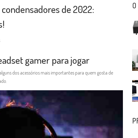
O
s condensadores de 2022:
s!
s
adset gamer para jogar
 alguns dos acessórios mais importantes para quem gosta de
ado.
P