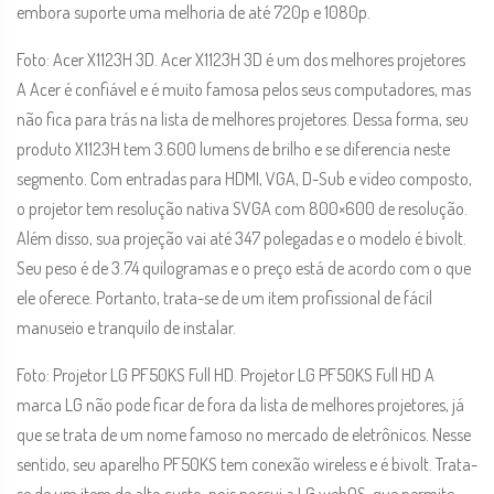
embora suporte uma melhoria de até 720p e 1080p.
Foto: Acer X1123H 3D. Acer X1123H 3D é um dos melhores projetores
A Acer é confiável e é muito famosa pelos seus computadores, mas
não fica para trás na lista de melhores projetores. Dessa forma, seu
produto X1123H tem 3.600 lumens de brilho e se diferencia neste
segmento. Com entradas para HDMI, VGA, D-Sub e vídeo composto,
o projetor tem resolução nativa SVGA com 800×600 de resolução.
Além disso, sua projeção vai até 347 polegadas e o modelo é bivolt.
Seu peso é de 3.74 quilogramas e o preço está de acordo com o que
ele oferece. Portanto, trata-se de um item profissional de fácil
manuseio e tranquilo de instalar.
Foto: Projetor LG PF50KS Full HD. Projetor LG PF50KS Full HD A
marca LG não pode ficar de fora da lista de melhores projetores, já
que se trata de um nome famoso no mercado de eletrônicos. Nesse
sentido, seu aparelho PF50KS tem conexão wireless e é bivolt. Trata-