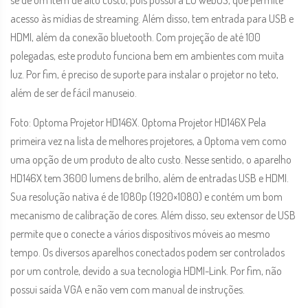
se de um item de alto custo, pois possui a LG webOS, que permite
acesso às mídias de streaming. Além disso, tem entrada para USB e
HDMI, além da conexão bluetooth. Com projeção de até 100
polegadas, este produto funciona bem em ambientes com muita
luz. Por fim, é preciso de suporte para instalar o projetor no teto,
além de ser de fácil manuseio.
Foto: Optoma Projetor HD146X. Optoma Projetor HD146X Pela
primeira vez na lista de melhores projetores, a Optoma vem como
uma opção de um produto de alto custo. Nesse sentido, o aparelho
HD146X tem 3600 lumens de brilho, além de entradas USB e HDMI.
Sua resolução nativa é de 1080p (1920×1080) e contém um bom
mecanismo de calibração de cores. Além disso, seu extensor de USB
permite que o conecte a vários dispositivos móveis ao mesmo
tempo. Os diversos aparelhos conectados podem ser controlados
por um controle, devido a sua tecnologia HDMI-Link. Por fim, não
possui saída VGA e não vem com manual de instruções.