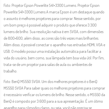
Foto: Projetor Epson Powerlite S41+3300 Lumens. Projetor Epson
Powerlite S41+3300 Lumens A marca Epson é um destaque quando
o assunto é melhores projetores para comprar. Nesse sentido, por
um bom preço é possível adquirir o produto que oferece 3.300
lumens de brilho. Sua resolução nativa é em SVGA, com dimensões
de 800×600, além disso, as cores são três vezes mais brilhantes.
Além disso, é possível conectar o aparelho nas entradas HDMI, VGA e
USB. O modelo possui uma instalação automática para facilitar a
vida do usuário, bem como, sua lâmpada tem boa vida útil. Por fim,
trata-se de um projetor para salas de aula ou ambientes de
trabalho.
Foto: BenQ MS550 SVGA. Um dos melhores projetores é o BenQ
MS550 SVGA Para saber quais os melhores projetores para comprar
é necessário verificar os lumens de brilho. Nesse sentido, o MS550 da
BenQ é composto por 3.600 para a sua apresentação. É um ótimo
aparelho para cômodos claros, ou seja, você não precisa se